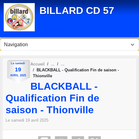
Panneau de gestion des cookies
BILLARD CD 57
Le
samedi
Accueil
19
BLACKBALL - Qualification Fin de saison -
Thionville
AVRIL
2025
BLACKBALL -
Qualification Fin de
saison - Thionville
Le
samedi
19
avril
2025